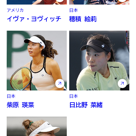
アメリカ
日本
イヴァ・ヨヴィッチ
穂積 絵莉
日本
日本
柴原 瑛菜
日比野 菜緒