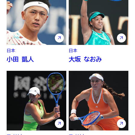
日本
日本
小田 凱人
大坂 なおみ