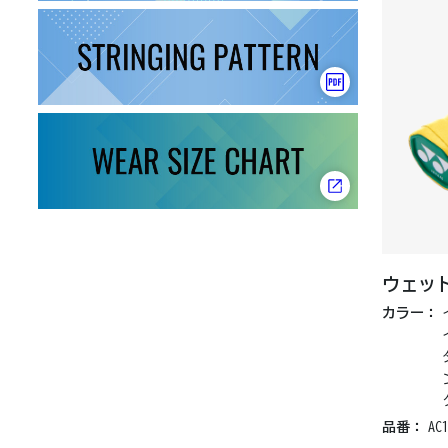
ウェッ
カラー：
品番：
AC