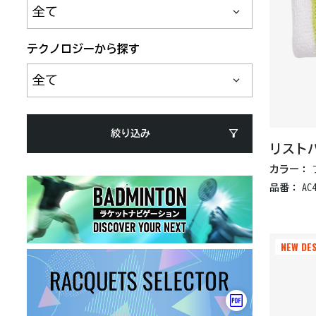
テクノロジーから探す
絞り込み
リスト
カラー：
品番：
AC
NEW DE
NEW DE