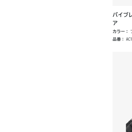
バイブ
ア
カラー：
品番：
AC