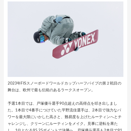
2023年FISスノーボードワールドカップハーフパイプの第２戦目の
舞台は、欧州で最も伝統のあるラークスオープン。
予選1本目では、戸塚優斗選手90点超えの高得点を叩き出しまし
た。1本目で4番手につけていた平野流佳選手は、2本目で強力なパ
ワーを最大限にいかした高さと、難易度を上げたルーティンへとチ
ャレンジし、クリーンにルーティンをメイク。見事に逆転を果た
し、1位となる95.25ポイントで決勝へ。戸塚優斗選手も2本目で91.