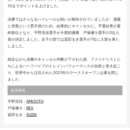
50までポイントを上げました。
決勝ではさらなるハイレベルな戦いが期待されていましたが、濃霧
と突風という悪天候のため、結果的にキャンセルに。予選結果が最
終順位となり、平野流佳選手が今期初優勝、戸塚優斗選手の3位入
賞が決定しました。女子の部では冨田るき選手が7位に入賞を果た
しました。
残念ながら決勝のキャンセル判断が下された後、ファイナリストた
ちによるハーフパイプのトレインパフォーマンスが自然と巻き起こ
り、世界中から注目された2023年のラークスオープンは幕を閉じ
ました。
使用用具
平野流佳：
SMOOTH
戸塚優斗：
REV
冨田るき：
SLEEK