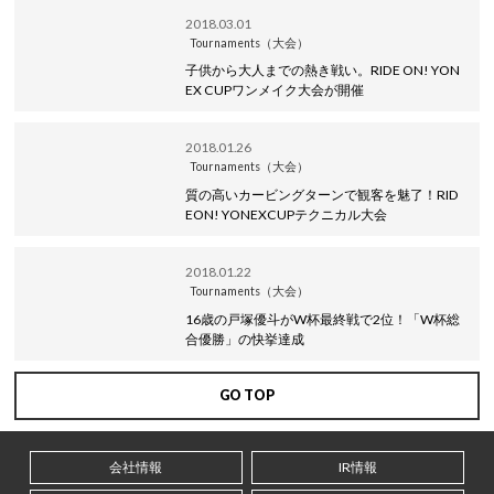
2018.03.01
Tournaments（大会）
子供から大人までの熱き戦い。RIDE ON! YON
EX CUPワンメイク大会が開催
2018.01.26
Tournaments（大会）
質の高いカービングターンで観客を魅了！RID
EON! YONEXCUPテクニカル大会
2018.01.22
Tournaments（大会）
16歳の戸塚優斗がW杯最終戦で2位！「W杯総
合優勝」の快挙達成
GO TOP
会社情報
IR情報