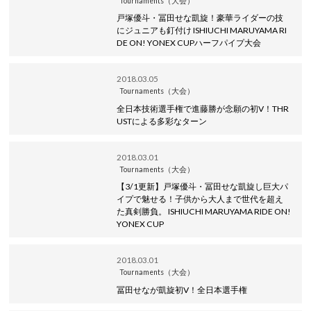
Tournaments（大会）
戸塚優斗・冨田せな凱旋！豪華ライダーの技
にジュニアも釘付け ISHIUCHI MARUYAMA RI
DE ON! YONEX CUPハーフパイプ大会
2018.03.05
Tournaments（大会）
全日本技術選手権で進藤勝が念願の初V！THR
USTによる多彩なターン
2018.03.01
Tournaments（大会）
【3/1更新】戸塚優斗・冨田せな凱旋し巨大パ
イプで魅せる！子供から大人まで世代を超え
た真剣勝負。 ISHIUCHI MARUYAMA RIDE ON!
YONEX CUP
2018.03.01
Tournaments（大会）
冨田せなが凱旋初V！全日本選手権