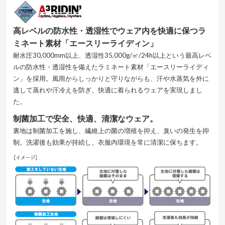
高レベルの防水性・透湿性でウェア内を快適に保つラ
ミネート素材「エースリーライディン」
耐水圧30,000mm以上、透湿性35,000g/㎡/24h以上という最高レベ
ルの防水性・透湿性を備えたラミネート素材「エースリーライディ
ン」を採用。風雨からしっかりと守りながらも、汗や水蒸気を外に
逃して蒸れや汗冷えを防ぎ、快適に着られるウェアを実現しまし
た。
制菌加工で安全、快適、清潔なウェア。
裏地は制菌加工を施し、繊維上の菌の増殖を抑え、臭いの発生を抑
制。洗濯後も効果が持続し、衣服内環境を常に清潔に保ちます。