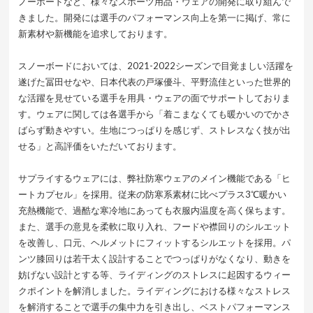
ノーボードなど、様々なスポーツ用品・ウェアの開発に取り組んで
きました。開発には選手のパフォーマンス向上を第一に掲げ、常に
新素材や新機能を追求しております。
スノーボードにおいては、2021-2022シーズンで目覚ましい活躍を
遂げた冨田せなや、日本代表の戸塚優斗、平野流佳といった世界的
な活躍を見せている選手を用具・ウェアの面でサポートしておりま
す。ウェアに関しては各選手から「着こまなくても暖かいのでかさ
ばらず動きやすい。生地につっぱりを感じず、ストレスなく技が出
せる」と高評価をいただいております。
サプライするウェアには、弊社防寒ウェアのメイン機能である「ヒ
ートカプセル」を採用。従来の防寒系素材に比べプラス3℃暖かい
充熱機能で、過酷な寒冷地にあっても衣服内温度を高く保ちます。
また、選手の意見を柔軟に取り入れ、フードや襟回りのシルエット
を改善し、口元、ヘルメットにフィットするシルエットを採用。パ
ンツ膝回りは若干太く設計することでつっぱりがなくなり、動きを
妨げない設計とする等、ライディングのストレスに起因するウィー
クポイントを解消しました。ライディングにおける様々なストレス
を解消することで選手の集中力を引き出し、ベストパフォーマンス