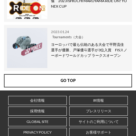
催 2023 ISHIUCHI MARUYAMA RIDE ON! YO
NEX CUP
2023.01.24
Tournaments（大会）
ヨーロッパで最も伝統のある大会で平野流佳
選手が優勝、戸塚優斗選手が3位入賞 FISスノ
ーボードワールドカップ ラークスオープン
GO TOP
会社情報
IR情報
採用情報
プレスリリース
GLOBAL SITE
サイトのご利用について
PRIVACY POLICY
お客様サポート