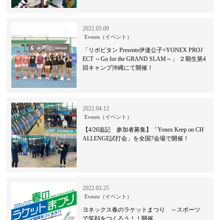
2022.05.09
Events（イベント）
「リポビタン Presents伊達公子×YONEX PROJ
ECT ～Go for the GRAND SLAM～」 ２期生第4
回キャンプ沖縄にて開催！
2022.04.12
Events（イベント）
【4/26追記 参加者募集】「Yonex Keep on CH
ALLENGE試打会」を全国7会場で開催！
2022.03.25
Events（イベント）
ヨネックス春のラケットまつり ～スポーツ
で笑顔をつくろう！！開催