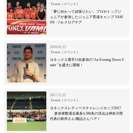
Events（イベント）
「夢に向かって頑張りたい」プロやトップジ
ュニアが参加したジュニア育成キャンプ VAM
OS・J in クロアチア
2018.01.15
Events（イベント）
ヨネックス選手13名参加の"An Evening Down U
nder "を盛大に開催！
2017.12.22
Events（イベント）
ヨネックスレディースチャレンジカップ2017
参加者数過去最多4,388名の頂点は神奈川県
代表の新井さん/橋詰さんペア！