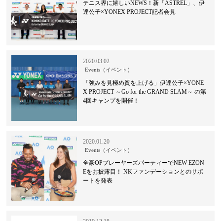
テニス界に嬉しいNEWS！新「ASTREL」、伊
達公子×YONEX PROJECT記者会見
2020.03.02
Events（イベント）
「強みを見極め質を上げる」伊達公子×YONE
X PROJECT ～Go for the GRAND SLAM～ の第
4回キャンプを開催！
2020.01.20
Events（イベント）
全豪OPプレーヤーズパーティーでNEW EZON
Eをお披露目！ NKファンデーションとのサポ
ートを発表