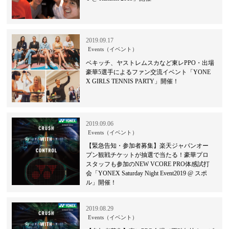
2019.09.17
Events（イベント）
ベキッチ、ヤストレムスカなど東レPPO・出場
豪華5選手によるファン交流イベント「YONE
X GIRLS TENNIS PARTY」開催！
2019.09.06
Events（イベント）
【緊急告知・参加者募集】楽天ジャパンオー
プン観戦チケットが抽選で当たる！豪華プロ
スタッフも参加のNEW VCORE PRO体感試打
会「YONEX Saturday Night Event2019 @ スポ
ル」開催！
2019.08.29
Events（イベント）