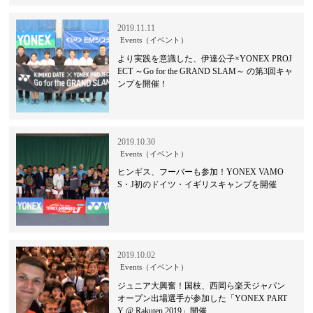
2019.11.11
Events（イベント）
より実践を意識した、伊達公子×YONEX PROJ
ECT ～Go for the GRAND SLAM～ の第3回キャ
ンプを開催！
2019.10.30
Events（イベント）
ヒンギス、フーバーも参加！YONEX VAMO
S・J初のドイツ・イギリスキャンプを開催
2019.10.02
Events（イベント）
ジュニア大興奮！国枝、西岡ら楽天ジャパン
オープン出場選手が参加した「YONEX PART
Y @ Rakuten 2019」開催