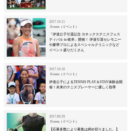
2017.10.11
Events（イベント）
「伊達公子引退記念 ヨネックステニスフェス
ティバル in 岐阜」開催！ 伊達引退セレモニー
や豪華プロによるスペシャルクリニックなど
イベント盛りだくさん
2017.10.10
Events（イベント）
伊達公子によるTENNIS PLAY＆STAY体験会開
催！未来のテニスプレーヤーに優しく指導
2017.09.29
Events（イベント）
【応募多数により募集は締め切りました。】