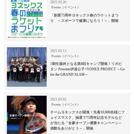
2021.03.26
Events（イベント）
「創業75周年ヨネックス春のラケットまつ
り ～スポーツで健康になろう！～」開催
2021.03.12
Events（イベント）
1期生最終となる第8回キャンプ開催！リポビ
タン Presents伊達公子×YONEX PROJECT ～Go
for the GRAND SLAM～
2021.03.03
Events（イベント）
チームヨネックスが躍進！先着10,000名様にフ
ェイスマスク、抽選で75周年記念モデルなど
が当たる「全豪オープン優勝キャンペーン～
感動をありがとう～」開催