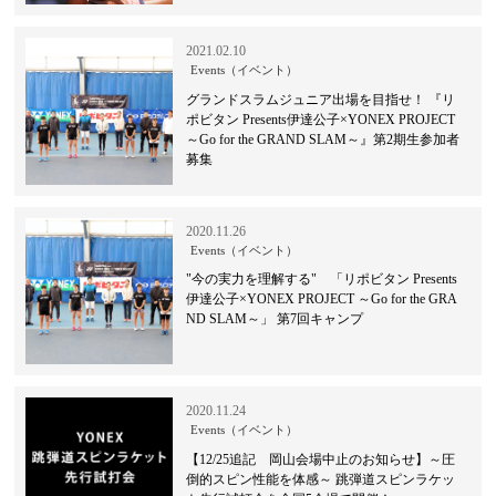
2021.02.10
Events（イベント）
グランドスラムジュニア出場を目指せ！ 『リ
ポビタン Presents伊達公子×YONEX PROJECT
～Go for the GRAND SLAM～』第2期生参加者
募集
2020.11.26
Events（イベント）
"今の実力を理解する" 「リポビタン Presents
伊達公子×YONEX PROJECT ～Go for the GRA
ND SLAM～」 第7回キャンプ
2020.11.24
Events（イベント）
【12/25追記 岡山会場中止のお知らせ】～圧
倒的スピン性能を体感～ 跳弾道スピンラケッ