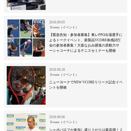
2018.09.05
Events（イベント）
【緊急告知・参加者募集】東レPPO出場選手に
よるトークイベント、新製品VCORE体感試打
会の参加者募集！大坂なおみ躍進の原動力サ
ーシャコーチによるテニスセミナーも開催
2018.08.28
Events（イベント）
ニューヨークでNEW VCOREリリース記念イベ
ントを開催
2018.08.06
Events（イベント）
シャポバロフが参加し盛り上がりは最高潮！ 2