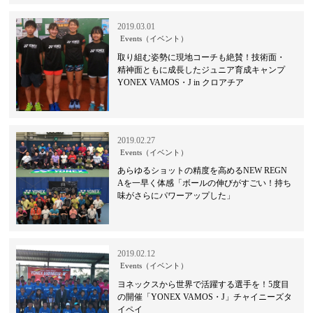
2019.03.01
Events（イベント）
取り組む姿勢に現地コーチも絶賛！技術面・
精神面ともに成長したジュニア育成キャンプ
YONEX VAMOS・J in クロアチア
2019.02.27
Events（イベント）
あらゆるショットの精度を高めるNEW REGN
Aを一早く体感「ボールの伸びがすごい！持ち
味がさらにパワーアップした」
2019.02.12
Events（イベント）
ヨネックスから世界で活躍する選手を！5度目
の開催「YONEX VAMOS・J」チャイニーズタ
イペイ