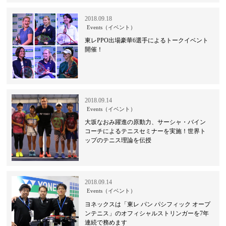
2018.09.18
Events（イベント）
東レPPO出場豪華6選手によるトークイベント
開催！
2018.09.14
Events（イベント）
大坂なおみ躍進の原動力、サーシャ・バイン
コーチによるテニスセミナーを実施！世界ト
ップのテニス理論を伝授
2018.09.14
Events（イベント）
ヨネックスは「東レ パン パシフィック オープ
ンテニス」のオフィシャルストリンガーを7年
連続で務めます