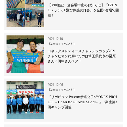
【3/10追記 全会場中止のお知らせ】「EZON
E メッチャE飛び体感試打会」を全国8会場で開
催！
2021.12.10
Events（イベント）
ヨネックスレディースチャレンジカップ2021
チャンピオンに輝いたのは埼玉県代表の栗原
さん／田中さんペア！
2021.12.06
Events（イベント）
『リポビタン Presents伊達公子×YONEX PROJ
ECT ～Go for the GRAND SLAM～』 2期生第3
回キャンプ開催