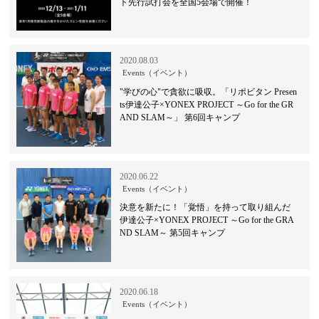
ト先行試打会を全国5会場で開催！
2020.08.03
Events（イベント）
"学びの心"で貪欲に吸収。「リポビタン Presen
ts伊達公子×YONEX PROJECT ～Go for the GR
AND SLAM～」 第6回キャンプ
2020.06.22
Events（イベント）
決意を新たに！「覚悟」を持って取り組んだ
伊達公子×YONEX PROJECT ～Go for the GRA
ND SLAM～ 第5回キャンプ
2020.06.18
Events（イベント）