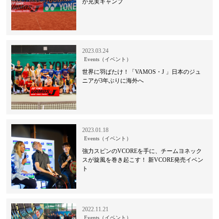
が充実キャンプ
2023.03.24
Events（イベント）
世界に羽ばたけ！「VAMOS・J 」日本のジュ
ニアが3年ぶりに海外へ
2023.01.18
Events（イベント）
強力スピンのVCOREを手に、チームヨネック
スが旋風を巻き起こす！ 新VCORE発売イベン
ト
2022.11.21
Events（イベント）