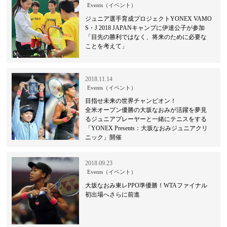
Events（イベント）
ジュニア選手育成プロジェクトYONEX VAMO
S・J 2018 JAPANキャンプに伊達公子が参加
「目先の勝利ではなく、将来のために必要な
ことを考えて」
2018.11.14
Events（イベント）
目指せ未来の世界チャンピオン！
全米オープン優勝の大坂なおみが活躍を夢見
るジュニアプレーヤーと一緒にテニスをする
「YONEX Presents：大坂なおみジュニアクリ
ニック」開催
2018.09.23
Events（イベント）
大坂なおみ東レPPO準優勝！WTAファイナル
初出場へさらに前進