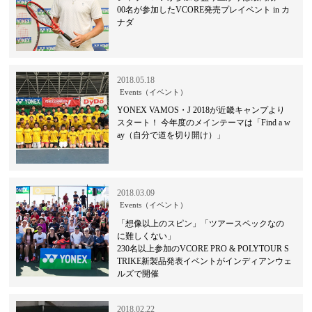
00名が参加したVCORE発売プレイベント in カ
ナダ
2018.05.18
Events（イベント）
YONEX VAMOS・J 2018が近畿キャンプより
スタート！ 今年度のメインテーマは「Find a w
ay（自分で道を切り開け）」
2018.03.09
Events（イベント）
「想像以上のスピン」「ツアースペックなの
に難しくない」
230名以上参加のVCORE PRO & POLYTOUR S
TRIKE新製品発表イベントがインディアンウェ
ルズで開催
2018.02.22