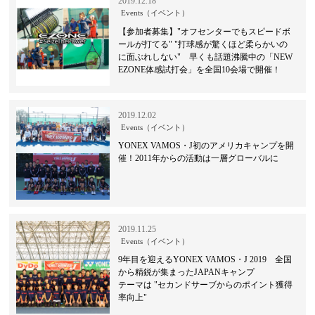
2019.12.18
Events（イベント）
【参加者募集】"オフセンターでもスピードボ
ールが打てる" "打球感が驚くほど柔らかいの
に面ぶれしない" 早くも話題沸騰中の「NEW
EZONE体感試打会」を全国10会場で開催！
2019.12.02
Events（イベント）
YONEX VAMOS・J初のアメリカキャンプを開
催！2011年からの活動は一層グローバルに
2019.11.25
Events（イベント）
9年目を迎えるYONEX VAMOS・J 2019 全国
から精鋭が集まったJAPANキャンプ
テーマは "セカンドサーブからのポイント獲得
率向上"