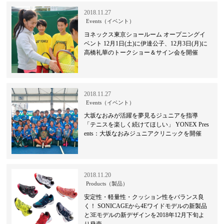
2018.11.27
Events（イベント）
ヨネックス東京ショールーム オープニングイ
ベント 12月1日(土)に伊達公子、12月3日(月)に
高橋礼華のトークショー＆サイン会を開催
2018.11.27
Events（イベント）
大坂なおみが活躍を夢見るジュニアを指導
「テニスを楽しく続けてほしい」 YONEX Pres
ents：大坂なおみジュニアクリニックを開催
2018.11.20
Products（製品）
安定性・軽量性・クッション性をバランス良
く！ SONICAGEから4Eワイドモデルの新製品
と3Eモデルの新デザインを2018年12月下旬よ
り発売