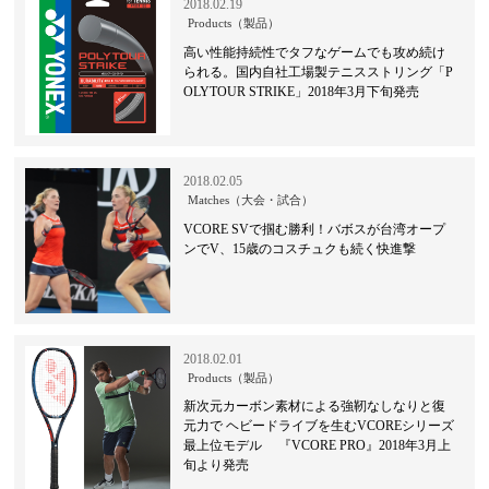
2018.02.19
Products（製品）
高い性能持続性でタフなゲームでも攻め続け
られる。国内自社工場製テニスストリング「P
OLYTOUR STRIKE」2018年3月下旬発売
2018.02.05
Matches（大会・試合）
VCORE SVで掴む勝利！バボスが台湾オープ
ンでV、15歳のコスチュクも続く快進撃
2018.02.01
Products（製品）
新次元カーボン素材による強靭なしなりと復
元力で ヘビードライブを生むVCOREシリーズ
最上位モデル 『VCORE PRO』2018年3月上
旬より発売