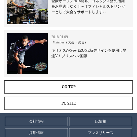
全豪オープン2018開幕。ヨネックス勢の活躍
をお見逃しなく！～オフィシャルストリンガ
ーとして大会をサポートします～
2018.01.09
Matches（大会・試合）
キリオスがNew EZONE新デザインを使用し早
速V！ブリスベン国際
GO TOP
PC SITE
会社情報
IR情報
採用情報
プレスリリース