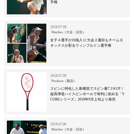
手権
2018.07.09
Matches（大会・試合）
女子４選手が16強入り/大会２週目もチームヨ
ネックスが彩るウィンブルドン選手権
2018.07.09
Products（製品）
スピンに特化した新構造でスピン量7.3％UP！
超高弾道ハイスピンボールで有利に攻める「V
COREシリーズ」2018年9月上旬より発売
2018.07.06
Matches（大会・試合）