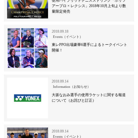
使用ハイブリッドテニスストリング「ポリツ
アープロ × レクシス」2018年10月上旬より数
量限定発売
2018.09.18
Events（イベント）
東レPPO出場豪華6選手によるトークイベント
開催！
2018.09.14
Information（お知らせ）
大坂なおみ選手の使用ラケットに関する報道
について（お詫びと訂正）
2018.09.14
Events（イベント）