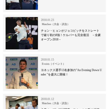
2018.01.23
Matches（大会・試合）
チョン・ヒョンがジョコビッチをストレート
で破り初の8強！ケルバーも完全復活 －全豪
オープン2018－
2018.01.15
Events（イベント）
ヨネックス選手13名参加の"An Evening Down U
nder "を盛大に開催！
2018.01.12
Matches（大会・試合）