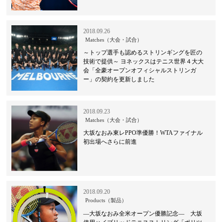
2018.09.26
Matches（大会・試合）
～トップ選手も認めるストリンギングを匠の
技術で提供～ ヨネックスはテニス世界４大大
会「全豪オープンオフィシャルストリンガ
ー」の契約を更新しました
2018.09.23
Matches（大会・試合）
大坂なおみ東レPPO準優勝！WTAファイナル
初出場へさらに前進
2018.09.20
Products（製品）
―大坂なおみ全米オープン優勝記念― 大坂