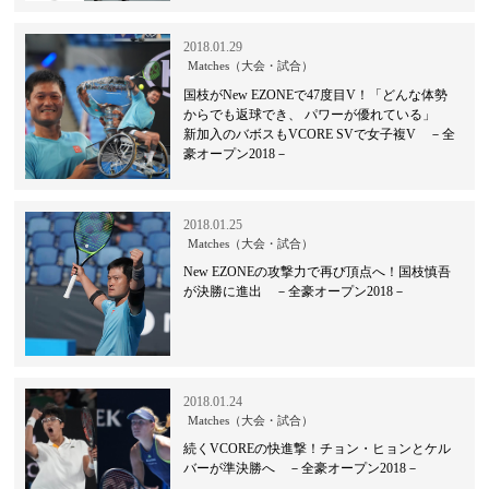
2018.01.29
Matches（大会・試合）
国枝がNew EZONEで47度目V！「どんな体勢
からでも返球でき、 パワーが優れている」
新加入のバボスもVCORE SVで女子複V －全
豪オープン2018－
2018.01.25
Matches（大会・試合）
New EZONEの攻撃力で再び頂点へ！国枝慎吾
が決勝に進出 －全豪オープン2018－
2018.01.24
Matches（大会・試合）
続くVCOREの快進撃！チョン・ヒョンとケル
バーが準決勝へ －全豪オープン2018－