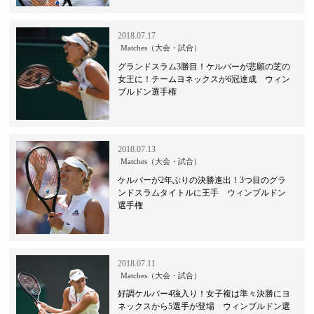
2018.07.17
Matches（大会・試合）
グランドスラム3勝目！ケルバーが悲願の芝の
女王に！チームヨネックスが6冠達成 ウィン
ブルドン選手権
2018.07.13
Matches（大会・試合）
ケルバーが2年ぶりの決勝進出！3つ目のグラ
ンドスラムタイトルに王手 ウィンブルドン
選手権
2018.07.11
Matches（大会・試合）
好調ケルバー4強入り！女子複は準々決勝にヨ
ネックスから5選手が登場 ウィンブルドン選