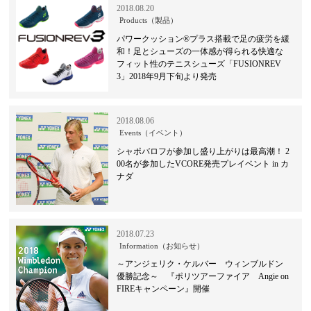
2018.08.20
Products（製品）
パワークッション®プラス搭載で足の疲労を緩
和！足とシューズの一体感が得られる快適な
フィット性のテニスシューズ「FUSIONREV
3」2018年9月下旬より発売
2018.08.06
Events（イベント）
シャポバロフが参加し盛り上がりは最高潮！ 2
00名が参加したVCORE発売プレイベント in カ
ナダ
2018.07.23
Information（お知らせ）
～アンジェリク・ケルバー ウィンブルドン
優勝記念～ 『ポリツアーファイア Angie on
FIREキャンペーン』開催