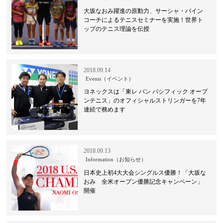
大坂なおみ躍進の原動力、サーシャ・バイン
コーチによるテニスセミナーを実施！世界ト
ップのテニス理論を伝授
2018.09.14
Events（イベント）
ヨネックスは「東レ パン パシフィック オープ
ンテニス」のオフィシャルストリンガーを7年
連続で務めます
2018.09.13
Information（お知らせ）
日本史上初4大大会シングルス優勝！「大坂な
おみ 全米オープン優勝記念キャンペーン」
開催