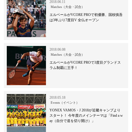
2018.06.11
Matches（大会・試合）
エルベールがVCORE PROで初優勝、国枝慎吾
は3年ぶり7度目V 全仏オープン
2018.06.08
Matches（大会・試合）
エルベールがVCORE PROで3度目グランドス
ラム制覇に王手！
2018.05.18
Events（イベント）
YONEX VAMOS・J 2018が近畿キャンプより
スタート！ 今年度のメインテーマは「Find a w
ay（自分で道を切り開け）」