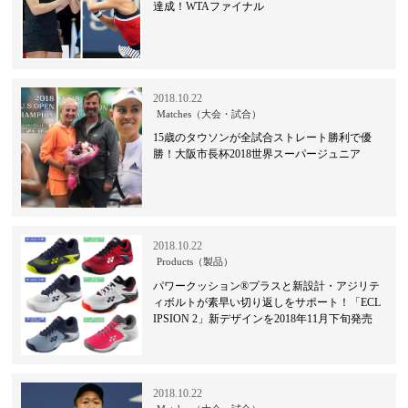
達成！WTAファイナル
2018.10.22
Matches（大会・試合）
15歳のタウソンが全試合ストレート勝利で優
勝！大阪市長杯2018世界スーパージュニア
2018.10.22
Products（製品）
パワークッション®プラスと新設計・アジリテ
ィボルトが素早い切り返しをサポート！「ECL
IPSION 2」新デザインを2018年11月下旬発売
2018.10.22