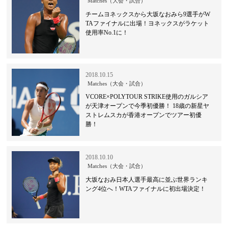
Matches（大会・試合）
チームヨネックスから大坂なおみら9選手がW
TAファイナルに出場！ヨネックスがラケット
使用率No.1に！
2018.10.15
Matches（大会・試合）
VCORE×POLYTOUR STRIKE使用のガルシア
が天津オープンで今季初優勝！ 18歳の新星ヤ
ストレムスカが香港オープンでツアー初優
勝！
2018.10.10
Matches（大会・試合）
大坂なおみ日本人選手最高に並ぶ世界ランキ
ング4位へ！WTAファイナルに初出場決定！