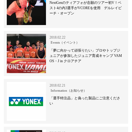
NextGenのティアフォが念願のツアー初V！ベ
スト4の内3選手がVCOREを使用 デルレイビ
ーチ・オープン
2018.02.22
Events（イベント）
「夢に向かって頑張りたい」プロやトップジ
ュニアが参加したジュニア育成キャンプ VAM
OS・J in クロアチア
2018.02.21
Information（お知らせ）
「選手特注品」と偽った製品にご注意くださ
い