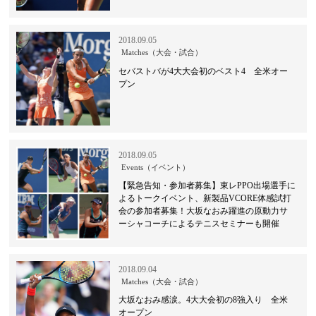
2018.09.05
Matches（大会・試合）
セバストバが4大大会初のベスト4 全米オー
プン
2018.09.05
Events（イベント）
【緊急告知・参加者募集】東レPPO出場選手に
よるトークイベント、新製品VCORE体感試打
会の参加者募集！大坂なおみ躍進の原動力サ
ーシャコーチによるテニスセミナーも開催
2018.09.04
Matches（大会・試合）
大坂なおみ感涙。4大大会初の8強入り 全米
オープン