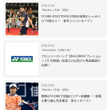
2018.10.04
Matches（大会・試合）
VCORE×POLYTOUR STRIKE使用のシャポバ
ロフ8強入り！ 楽天ジャパンオープン
2018.10.01
Information（お知らせ）
プロシリーズバッグ【BAG1801W フレイムレ
ッド】仕様違い品混入のお詫びと商品確認の
お願い
2018.10.01
Matches（大会・試合）
西岡がVCOREで悲願のツアー初優勝！！怪我
を乗り越え完全復活 深センオープン