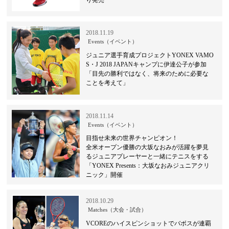
2018.11.19
Events（イベント）
ジュニア選手育成プロジェクトYONEX VAMO
S・J 2018 JAPANキャンプに伊達公子が参加
「目先の勝利ではなく、将来のために必要な
ことを考えて」
2018.11.14
Events（イベント）
目指せ未来の世界チャンピオン！
全米オープン優勝の大坂なおみが活躍を夢見
るジュニアプレーヤーと一緒にテニスをする
「YONEX Presents：大坂なおみジュニアクリ
ニック」開催
2018.10.29
Matches（大会・試合）
VCOREのハイスピンショットでバボスが連覇