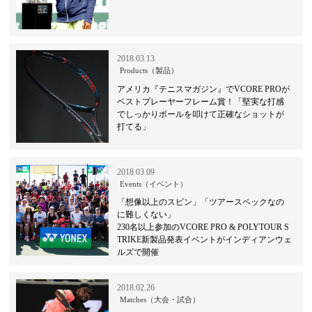
2018.03.13
Products（製品）
アメリカ『テニスマガジン』でVCORE PROが
ベストプレーヤーフレーム賞！「堅実な打感
でしっかりボールを叩けて正確なショットが
打てる」
2018.03.09
Events（イベント）
「想像以上のスピン」「ツアースペックなの
に難しくない」
230名以上参加のVCORE PRO & POLYTOUR S
TRIKE新製品発表イベントがインディアンウェ
ルズで開催
2018.02.26
Matches（大会・試合）