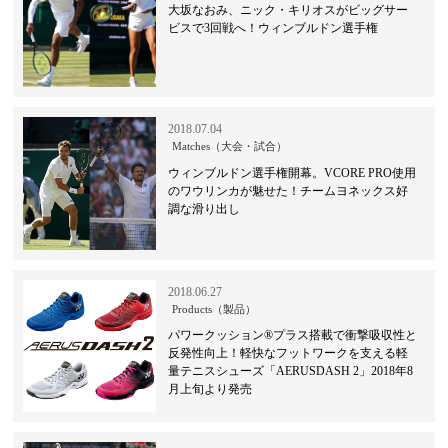
大坂なおみ、ニック・キリオスがビッグサー
ビスで3回戦へ！ウィンブルドン選手権
2018.07.04
Matches（大会・試合）
ウィンブルドン選手権開幕。VCORE PRO使用
のワウリンカが魅せた！チームヨネックス好
調な滑り出し
2018.06.27
Products（製品）
パワークッション®プラス搭載で衝撃吸収性と
反発性向上！軽快なフットワークを支える軽
量テニスシューズ「AERUSDASH 2」2018年8
月上旬より発売