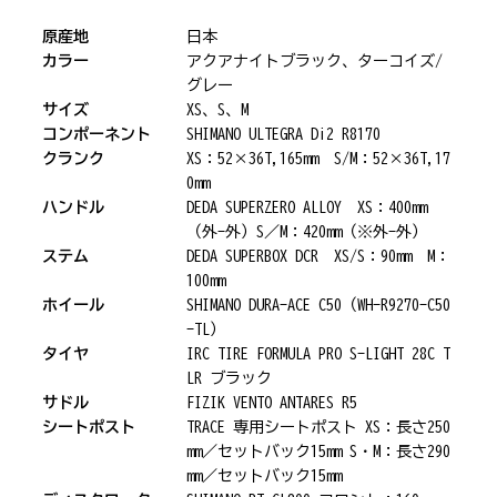
原産地
日本
カラー
アクアナイトブラック、ターコイズ/
グレー
サイズ
XS、S、M
コンポーネント
SHIMANO ULTEGRA Di2 R8170
クランク
XS：52×36T,165mm S/M：52×36T,17
0mm
ハンドル
DEDA SUPERZERO ALLOY XS：400mm
（外-外）S／M：420mm（※外-外）
ステム
DEDA SUPERBOX DCR XS/S：90mm M：
100mm
ホイール
SHIMANO DURA-ACE C50（WH-R9270-C50
-TL）
タイヤ
IRC TIRE FORMULA PRO S-LIGHT 28C T
LR ブラック
サドル
FIZIK VENTO ANTARES R5
シートポスト
TRACE 専用シートポスト XS：長さ250
mm／セットバック15mm S・M：長さ290
mm／セットバック15mm