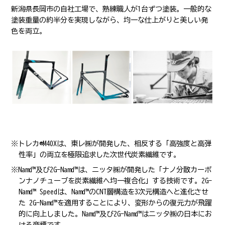
新潟県長岡市の自社工場で、熟練職人が1台ずつ塗装。一般的な
塗装重量の約半分を実現しながら、均一な仕上がりと美しい発
色を両立。
※トレカ®M40Xは、東レ㈱が開発した、相反する「高強度と高弾
性率」の両立を極限追求した次世代炭素繊維です。
※Namd™及び2G-Namd™は、ニッタ㈱が開発した「ナノ分散カーボ
ンナノチューブを炭素繊維へ均一複合化」する技術です。2G-
Namd™ Speedは、Namd™のCNT層構造を3次元構造へと進化させ
た 2G-Namd™を適用することにより、変形からの復元力が飛躍
的に向上しました。Namd™及び2G-Namd™はニッタ㈱の日本にお
ける商標です。