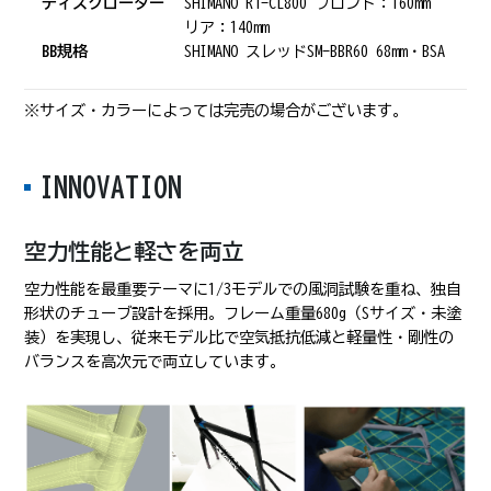
ディスクローター
SHIMANO RT-CL800 フロント：160mm
リア：140mm
BB規格
SHIMANO スレッドSM-BBR60 68mm・BSA
※サイズ・カラーによっては完売の場合がございます。
INNOVATION
空力性能と軽さを両立
空力性能を最重要テーマに1/3モデルでの風洞試験を重ね、独自
形状のチューブ設計を採用。フレーム重量680g（Sサイズ・未塗
装）を実現し、従来モデル比で空気抵抗低減と軽量性・剛性の
バランスを高次元で両立しています。