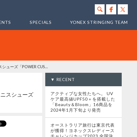
ENTS
SPECIALS
YONEX STRINGING TEAM
足を包み込む"新フュージョンウィング"で素早いフットワークを実現！足とシューズの一体感を生むテニスシューズ「POWER CUSHION FUSIONREV 5」2023年4月上旬より発売
▼ RECENT
アクティブな女性たちへ。 UV
テニスシューズ
ケア最高値UPF50＋を搭載した
「Beauty＆Bloom」16商品を
2024年1月下旬より発売
オーストラリア旅行は東京代表
が獲得！ヨネックスレディース
チャレンジカップ2023 全国決