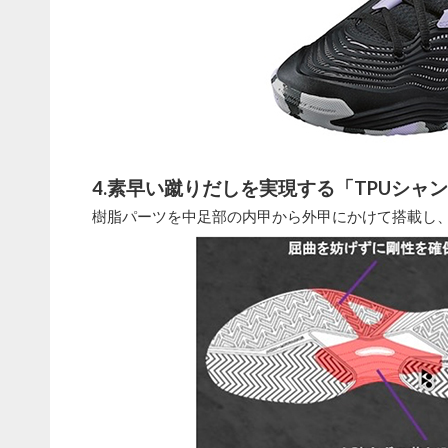
4.素早い蹴りだしを実現する「TPUシャ
樹脂パーツを中足部の内甲から外甲にかけて搭載し