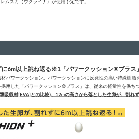
トレムスカ（ウクライナ）が使用予定です。
れずに6m以上跳ね返る※1「パワークッション®プラス
素材パワークッション。パワークッションに反発性の高い特殊樹脂
を採用した「パワークッション®プラス」は、従来の軽量性を保ち
衝撃吸収材[EVA]との比較)、12mの高さから落とした生卵が、割れ