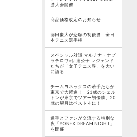
勝大会開催
商品価格改定のお知らせ
徳田廉大が悲願の初優勝 全日
本テニス選手権
スペシャル対談 マルチナ・ナブ
ラチロワ×伊達公子 レジェンド
たちが「女子テニス界」を大い
に語る
チームヨネックスの若手たちが
東京で大躍進！ 21歳のシェル
トンが東京でツアー初優勝、20
歳の望月はベスト４に！
選手とファンが交流する特別な
夜「YONEX DREAM NIGHT」
を開催