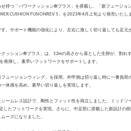
わせ持つ「パワークッション®プラス」を搭載し、「新フュージョ
CUSHION FUSIONREV 5」を2023年4月上旬より発売いたし
です。サポート機能の強化により、左右に激しく切り返しても足元
クッション®プラス」は、12mの高さから落とした生卵が、割れず
性を発揮し、素早いフットワークをサポートします。
新フュージョンウィング」を採用。外甲側は切り返し時に一番負荷
の一体感を高め、素早い切り返しを実現します。
たシームレス設計で、剛性とフィット性を両立しました。ミッドソ
安定したフットワークを実現。さらに、中足部に搭載した新設計の樹
スムーズになりました。