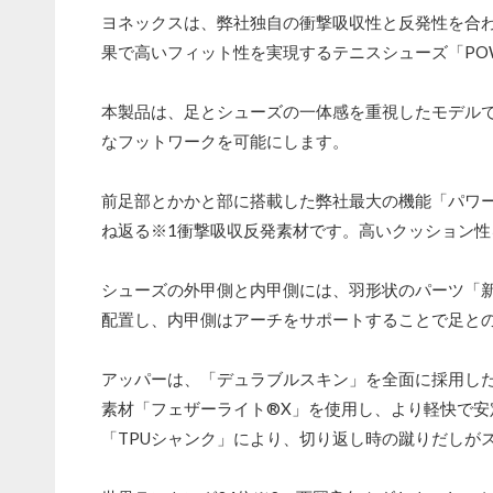
ヨネックスは、弊社独自の衝撃吸収性と反発性を合
果で高いフィット性を実現するテニスシューズ「POWER 
本製品は、足とシューズの一体感を重視したモデル
なフットワークを可能にします。
前足部とかかと部に搭載した弊社最大の機能「パワー
ね返る※1衝撃吸収反発素材です。高いクッション
シューズの外甲側と内甲側には、羽形状のパーツ「
配置し、内甲側はアーチをサポートすることで足と
アッパーは、「デュラブルスキン」を全面に採用し
素材「フェザーライト®X」を使用し、より軽快で
「TPUシャンク」により、切り返し時の蹴りだしが