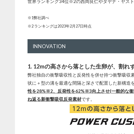
世界ランキング34位※2の西岡良仁やダヤナ・ヤス
※1弊社調べ
※2 ランキングは2023年2月27日時点
INNOVATION
1. 12mの高さから落とした生卵が、割
弊社独自の衝撃吸収性と反発性を併せ持つ衝撃吸収
状に＋型の溝を最適な間隔と深さで配置した新構造
性を28%※2、反発性を62%※3向上させ(一般的な
ね返る新衝撃吸収反発素材
です。