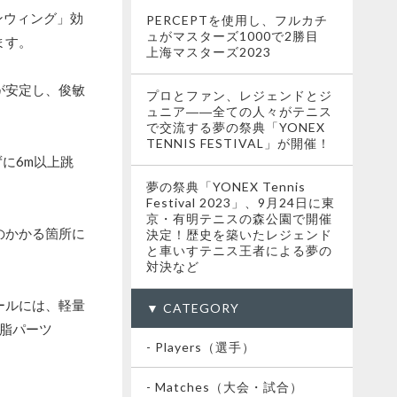
ンウィング」効
PERCEPTを使用し、フルカチ
ュがマスターズ1000で2勝目
ます。
上海マスターズ2023
が安定し、俊敏
プロとファン、レジェンドとジ
ュニア――全ての人々がテニス
で交流する夢の祭典「YONEX
TENNIS FESTIVAL」が開催！
に6m以上跳
夢の祭典「YONEX Tennis
Festival 2023」、9月24日に東
京・有明テニスの森公園で開催
のかかる箇所に
決定！歴史を築いたレジェンド
と車いすテニス王者による夢の
対決など
ールには、軽量
▼ CATEGORY
脂パーツ
- Players（選手）
- Matches（大会・試合）