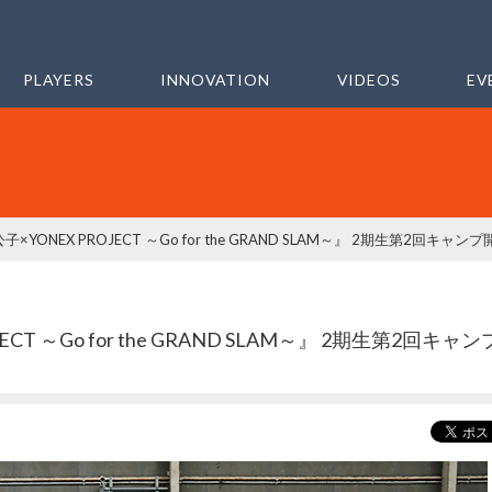
PLAYERS
INNOVATION
VIDEOS
EV
子×YONEX PROJECT ～Go for the GRAND SLAM～』 2期生第2回キャン
ECT ～Go for the GRAND SLAM～』 2期生第2回キャ