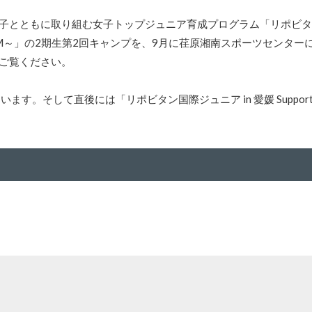
とともに取り組む女子トップジュニア育成プログラム「リポビタン Pr
GRAND SLAM～」の2期生第2回キャンプを、9月に荏原湘南スポーツセン
トをご覧ください。
そして直後には「リポビタン国際ジュニア in 愛媛 Supported b