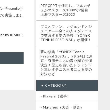
PERCEPTを使用し、フルカチ
esents伊
ュがマスターズ1000で2勝目
上海マスターズ2023
ターにて実施しまし
プロとファン、レジェンドとジ
ュニア――全ての人々がテニス
y KIMIKO
で交流する夢の祭典「YONEX
TENNIS FESTIVAL」が開催！
夢の祭典「YONEX Tennis
Festival 2023」、9月24日に東
京・有明テニスの森公園で開催
決定！歴史を築いたレジェンド
と車いすテニス王者による夢の
対決など
▼ CATEGORY
- Players（選手）
- Matches（大会・試合）