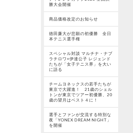
勝大会開催
商品価格改定のお知らせ
徳田廉大が悲願の初優勝 全日
本テニス選手権
スペシャル対談 マルチナ・ナブ
ラチロワ×伊達公子 レジェンド
たちが「女子テニス界」を大い
に語る
チームヨネックスの若手たちが
東京で大躍進！ 21歳のシェル
トンが東京でツアー初優勝、20
歳の望月はベスト４に！
選手とファンが交流する特別な
夜「YONEX DREAM NIGHT」
を開催