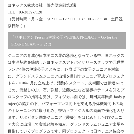
ヨネックス株式会社 販売促進部第3課
TEL 03-3839-7120
（受付時間：月～金 ９：00～12：00 13：00～17：30 土日祝
祭日除く）
「リポビタン Presents伊達公子×YONEX PROJECT ～Go for the
GRAND SLAM～」とは
ジュニアの育成が日本テニス界の急務となっている中、ヨネックス
は生涯契約を締結したヨネックスアドバイザリースタッフで元世界
ランク4位の伊達公子とともに、17歳以下の女子ジュニアを対象
に、グランドスラムジュニア出場を目指すジュニア育成プロジェク
トを2019年1月に立ち上げ、活動をスタート。技術面では伊達をは
じめ、浅越しのぶ、石井弥起、近藤大生など世界のテニスを知るプ
ロスタッフの指導を受け、フィジカル面では、川田真琴氏(R-body p
roject)の協力の下、パフォーマンス向上を支える身体機能向上の為
のトレーニングに取り組み、技術・フィジカルの両面で強化を図り
ます。リポビタン国際ジュニア（愛媛）をはじめとしたITFジュニ
ア大会に出場して実践経験を積み、グランドスラムジュニア出場を
目指していくプログラムです。同プロジェクトは日本テニス協会や