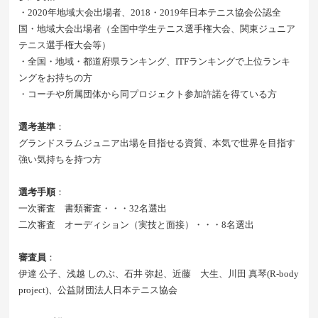
・2020年地域大会出場者、2018・2019年日本テニス協会公認全
国・地域大会出場者（全国中学生テニス選手権大会、関東ジュニア
テニス選手権大会等）
・全国・地域・都道府県ランキング、ITFランキングで上位ランキ
ングをお持ちの方
・コーチや所属団体から同プロジェクト参加許諾を得ている方
選考基準
：
グランドスラムジュニア出場を目指せる資質、本気で世界を目指す
強い気持ちを持つ方
選考手順
：
一次審査 書類審査・・・32名選出
二次審査 オーディション（実技と面接）・・・8名選出
審査員
：
伊達 公子、浅越 しのぶ、石井 弥起、近藤 大生、川田 真琴(R-body
project)、公益財団法人日本テニス協会