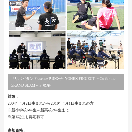
『リポビタン Presents伊達公子×YONEX PROJECT ～Go for the
GRAND SLAM～』概要
対象
：
2004年4月2日生まれから2010年4月1日生まれの方
※新小学校6年生～新高校2年生まで
※第1期生も再応募可
参加資格
：