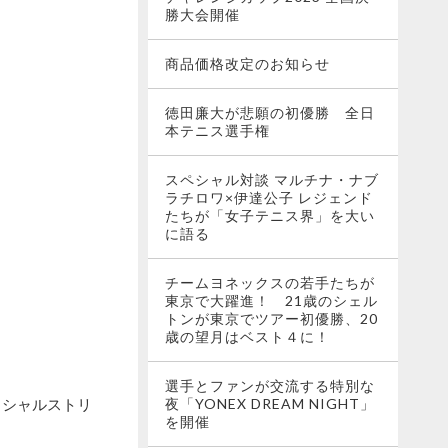
勝大会開催
商品価格改定のお知らせ
徳田廉大が悲願の初優勝 全日
本テニス選手権
スペシャル対談 マルチナ・ナブ
ラチロワ×伊達公子 レジェンド
たちが「女子テニス界」を大い
に語る
チームヨネックスの若手たちが
東京で大躍進！ 21歳のシェル
トンが東京でツアー初優勝、20
歳の望月はベスト４に！
選手とファンが交流する特別な
ィシャルストリ
夜「YONEX DREAM NIGHT」
を開催