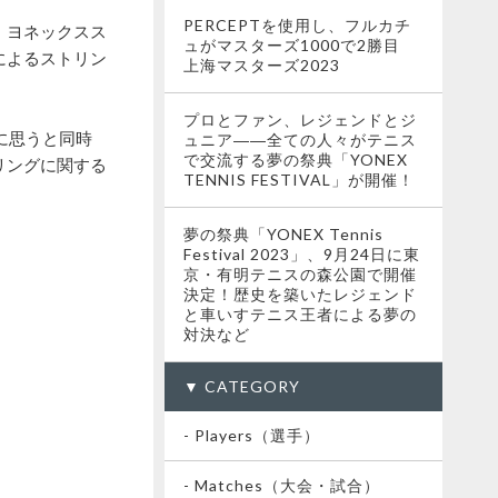
PERCEPTを使用し、フルカチ
。ヨネックスス
ュがマスターズ1000で2勝目
によるストリン
上海マスターズ2023
プロとファン、レジェンドとジ
に思うと同時
ュニア――全ての人々がテニス
で交流する夢の祭典「YONEX
リングに関する
TENNIS FESTIVAL」が開催！
夢の祭典「YONEX Tennis
Festival 2023」、9月24日に東
京・有明テニスの森公園で開催
決定！歴史を築いたレジェンド
と車いすテニス王者による夢の
対決など
▼ CATEGORY
- Players（選手）
- Matches（大会・試合）