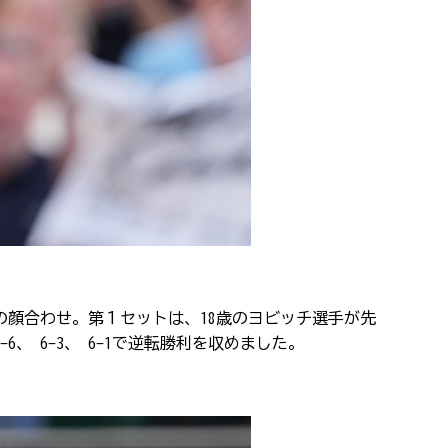
の顔合わせ。第１セットは、
18
歳のヨビッチ選手が先
-6
、
6-3
、
6-1
で逆転勝利を収めました。