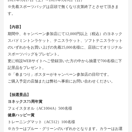
※先着スポーツバッグは店頭で無くなり次第終了とさせて頂きま
す。
【内容】
期間中、キャンペーン参加店にて12,000円以上（税込）のヨネック
スバドミントンラケット、テニスラケット、ソフトテニスラケット
のいずれかをお買い上げの先着25,000名様に、店頭にてオリジナル
スポーツバッグをプレゼント。
更に特設WEBサイトへご登録頂いた方の中から抽選で700名様に下
記景品をプレゼント。
※「春まつり」ポスターがキャンペーン参加店の目印です。
ご購入予定の店舗または弊社へ事前にお問い合わせください。
【抽選景品】
ヨネックス75周年賞
フェイスタオル（AC1004A）500名様
健康ハッピー賞
トレーニングマット（AC512）100名様
※カラーはブルー・グリーンのいずれかとなります。カラーはお選