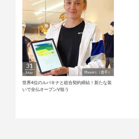
31
Players（選手）
May
世界4位のルバキナと総合契約締結！新たな装
いで全仏オープンV狙う