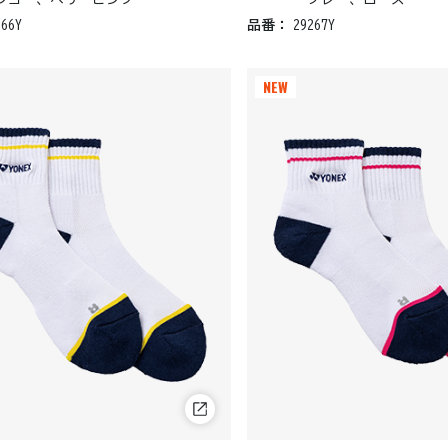
266Y
品番：
29267Y
NEW