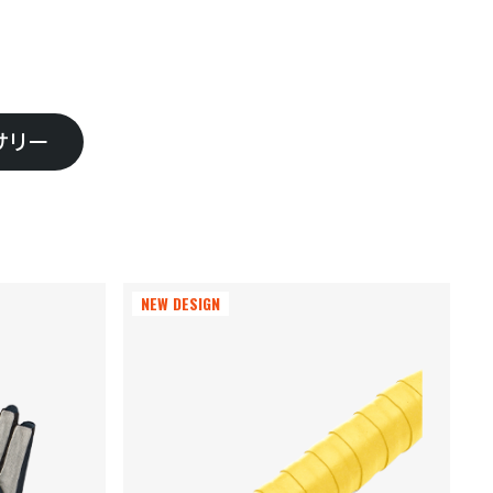
サリー
NEW DESIGN
NEW DESIGN