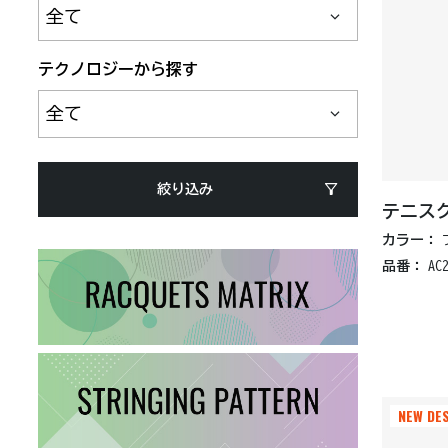
テクノロジーから探す
絞り込み
テニス
カラー：
品番：
AC
NEW DE
NEW DE