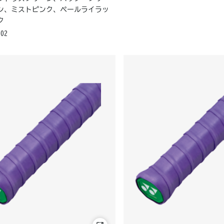
ン、ミストピンク、ペールライラッ
ク
102