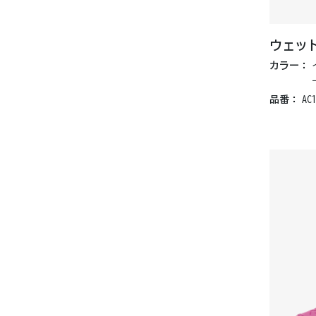
ウェッ
カラー：
品番：
AC